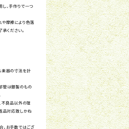
用し、手作りで一つ
れや摩擦により色落
了承ください。
る楽器の寸法を計
部管は銀製のもの
。
、不良品以外の理
は返品対応致しかね
合、お手数ではござ