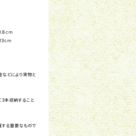
3.8ｃｍ
約23ｃｍ
整などにより実物と
て3本収納すること
護する重要なもので